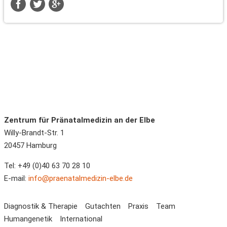
Zentrum für Pränatalmedizin an der Elbe
Willy-Brandt-Str. 1
20457
Hamburg
Tel:
+49 (0)40 63 70 28 10
E-mail:
info@praenatalmedizin-elbe.de
Navigation
Diagnostik & Therapie
Gutachten
Praxis
Team
überspringen
Humangenetik
International